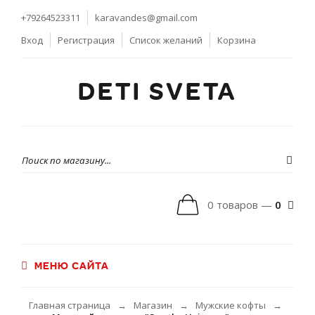
+79264523311
karavandes@gmail.com
Вход
Регистрация
Список желаний
Корзина
DETI SVETA
0 товаров —
0
МЕНЮ САЙТА
Главная страница
Магазин
Мужские кофты
→
→
→