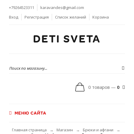
+79264523311
karavandes@gmail.com
Вход
Регистрация
Список желаний
Корзина
DETI SVETA
0 товаров —
0
МЕНЮ САЙТА
Главная страница
Магазин
Брюки и афгани
→
→
→