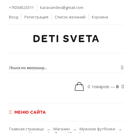
+79264523311
karavandes@gmail.com
Вход
Регистрация
Список желаний
Корзина
DETI SVETA
0 товаров —
0
МЕНЮ САЙТА
Главная страница
Магазин
Мужские футболки
→
→
→