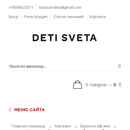
+79264523311
karavandes@gmail.com
Вход
Регистрация
Список желаний
Корзина
DETI SVETA
0 товаров —
0
МЕНЮ САЙТА
Главная страница
Магазин
Брюки и афгани
→
→
→