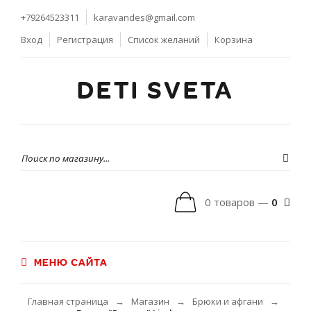
+79264523311
karavandes@gmail.com
Вход
Регистрация
Список желаний
Корзина
DETI SVETA
0 товаров —
0
МЕНЮ САЙТА
Главная страница
Магазин
Брюки и афгани
→
→
→