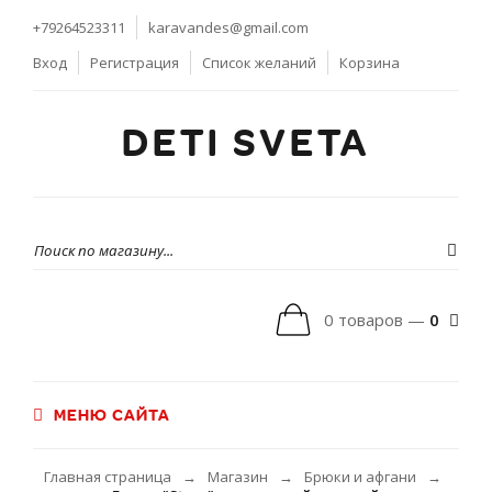
+79264523311
karavandes@gmail.com
Вход
Регистрация
Список желаний
Корзина
DETI SVETA
0 товаров —
0
МЕНЮ САЙТА
Главная страница
Магазин
Брюки и афгани
→
→
→