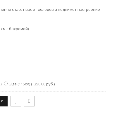
 пончо спасет вас от холодов и поднимет настроение
6 см с бахромой)
)
Giga (115см)
(
+350.00 руб.
)