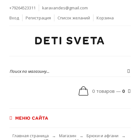
+79264523311
karavandes@gmail.com
Вход
Регистрация
Список желаний
Корзина
DETI SVETA
0 товаров —
0
МЕНЮ САЙТА
Главная страница
Магазин
Брюки и афгани
→
→
→