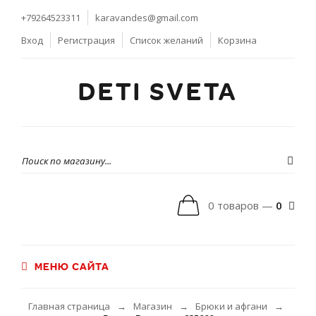
+79264523311
karavandes@gmail.com
Вход
Регистрация
Список желаний
Корзина
DETI SVETA
0 товаров —
0
МЕНЮ САЙТА
Главная страница
Магазин
Брюки и афгани
→
→
→