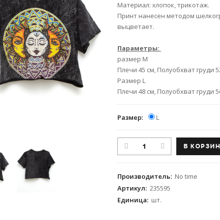
Материал: хлопок, трикотаж.
Принт нанесен методом шелкогр
выцветает.
Параметры:
размер М
Плечи 45 см, Полуобхват груди 52
Размер L
Плечи 48 см, Полуобхват груди 56
Размер:
L
Производитель
:
No time
Артикул
:
235595
Единица
:
шт.