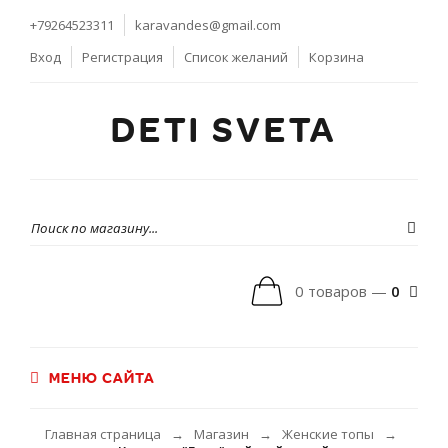
+79264523311
karavandes@gmail.com
Вход
Регистрация
Список желаний
Корзина
DETI SVETA
0 товаров —
0
МЕНЮ САЙТА
Главная страница
Магазин
Женские топы
→
→
→