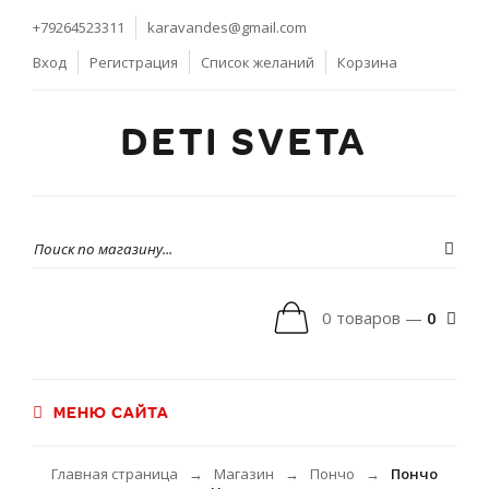
+79264523311
karavandes@gmail.com
Вход
Регистрация
Список желаний
Корзина
DETI SVETA
0 товаров —
0
МЕНЮ САЙТА
Главная страница
Магазин
Пончо
Пончо
→
→
→