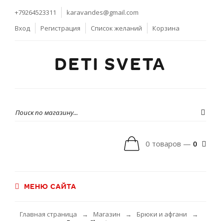
+79264523311
karavandes@gmail.com
Вход
Регистрация
Список желаний
Корзина
DETI SVETA
0 товаров —
0
МЕНЮ САЙТА
Главная страница
Магазин
Брюки и афгани
→
→
→